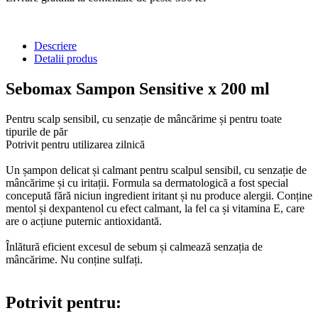
Descriere
Detalii produs
Sebomax Sampon Sensitive x 200 ml
Pentru scalp sensibil, cu senzație de mâncărime și pentru toate
tipurile de păr
Potrivit pentru utilizarea zilnică
Un șampon delicat și calmant pentru scalpul sensibil, cu senzație de
mâncărime și cu iritații. Formula sa dermatologică a fost special
concepută fără niciun ingredient iritant și nu produce alergii. Conține
mentol și dexpantenol cu efect calmant, la fel ca și vitamina E, care
are o acțiune puternic antioxidantă.
Înlătură eficient excesul de sebum și calmează senzația de
mâncărime. Nu conține sulfați.
Potrivit pentru: