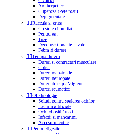
Cicatrici
Antiherpetice
Cuperoza (Pete rosii)
Depigmentare


Raceala si gripa
Cresterea imunitatii
Pentru gat
Tuse
Decongestionante nazale
Febra si durere


Terapia durerii
Dureri si contracturi musculare
Colici
Dureri menstruale
Dureri neuropate
Dureri de cap / Migrene
Dureri reumatice


Oftalmologie
Solutii pentru spalarea ochilor
Lacrimi artificiale
Ochi obositi / rosii
Infectii si mancarimi
Accesorii lentile


Pentru digestie