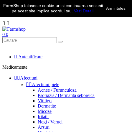
FarmShop foloseste cookie-uri si continuarea sesiunii
Transport Gratuit la comenzile peste 350 lei | Telefon: 0734.323.050
Am inteles
pe acest site implica acordul tau.
Vezi Detalii
de luni pana vineri intre 10 - 18


0
0

Autentificare
Medicamente


Afectiuni


Afectiuni piele
Acnee / Furunculoza
Psoriazis / Dermatita seboreica
Vitiligo
Dermatite
Micoze
Iritatii
Negi / Veruci
Arsuri