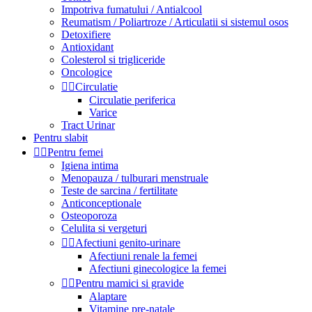
Impotriva fumatului / Antialcool
Reumatism / Poliartroze / Articulatii si sistemul osos
Detoxifiere
Antioxidant
Colesterol si trigliceride
Oncologice


Circulatie
Circulatie periferica
Varice
Tract Urinar
Pentru slabit


Pentru femei
Igiena intima
Menopauza / tulburari menstruale
Teste de sarcina / fertilitate
Anticonceptionale
Osteoporoza
Celulita si vergeturi


Afectiuni genito-urinare
Afectiuni renale la femei
Afectiuni ginecologice la femei


Pentru mamici si gravide
Alaptare
Vitamine pre-natale