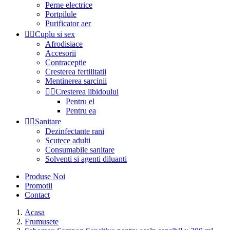
Perne electrice
Portpilule
Purificator aer


Cuplu si sex
Afrodisiace
Accesorii
Contraceptie
Cresterea fertilitatii
Mentinerea sarcinii


Cresterea libidoului
Pentru el
Pentru ea


Sanitare
Dezinfectante rani
Scutece adulti
Consumabile sanitare
Solventi si agenti diluanti
Produse Noi
Promotii
Contact
Acasa
Frumusete