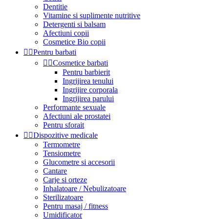
Dentitie
Vitamine si suplimente nutritive
Detergenti si balsam
Afectiuni copii
Cosmetice Bio copii


Pentru barbati


Cosmetice barbati
Pentru barbierit
Ingrijirea tenului
Ingrijire corporala
Ingrijirea parului
Performante sexuale
Afectiuni ale prostatei
Pentru sforait


Dispozitive medicale
Termometre
Tensiometre
Glucometre si accesorii
Cantare
Carje si orteze
Inhalatoare / Nebulizatoare
Sterilizatoare
Pentru masaj / fitness
Umidificator