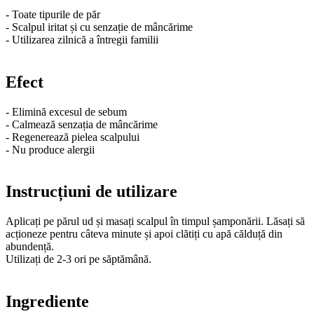
- Toate tipurile de păr
- Scalpul iritat și cu senzație de mâncărime
- Utilizarea zilnică a întregii familii
Efect
- Elimină excesul de sebum
- Calmează senzația de mâncărime
- Regenerează pielea scalpului
- Nu produce alergii
Instrucțiuni de utilizare
Aplicați pe părul ud și masați scalpul în timpul șamponării. Lăsați să
acționeze pentru câteva minute și apoi clătiți cu apă călduță din
abundență.
Utilizați de 2-3 ori pe săptămână.
Ingrediente