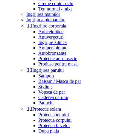
Creme contur ochi
Ten normal / mixt
Ingrijirea mainilor
Ingrijirea picioarelor


Ingrijire corporala
Anticelulitice
Antivergeturi
Ingrijire zilnica
Antiperspirante
Autobronzante
Protectie anti-insecte
Produse pentru masaj


Ingrijirea parului
Sampon
Balsam / Masca de par
Styling
Vopsea de par
Caderea parului
Paduchi


Protectie solara
Protectia tenului
Protectia corpului
Protectia buzelor
Dupa plaja