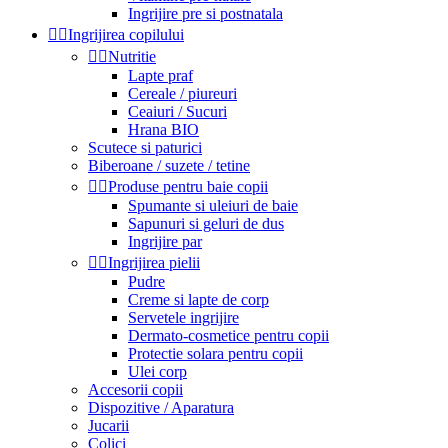
Ingrijire pre si postnatala


Ingrijirea copilului


Nutritie
Lapte praf
Cereale / piureuri
Ceaiuri / Sucuri
Hrana BIO
Scutece si paturici
Biberoane / suzete / tetine


Produse pentru baie copii
Spumante si uleiuri de baie
Sapunuri si geluri de dus
Ingrijire par


Ingrijirea pielii
Pudre
Creme si lapte de corp
Servetele ingrijire
Dermato-cosmetice pentru copii
Protectie solara pentru copii
Ulei corp
Accesorii copii
Dispozitive / Aparatura
Jucarii
Colici