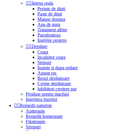


Igiena orala
Periute de dinti
Paste de dinti
Matase dentara
Apa de gura
Tratament albire
Parodontoza
Ingrijire proteze


Depilare
Ceara
Incalzitor ceara
Stripuri
Inainte si dupa epilare
Aparat ras
Benzi depliatoare
Creme depilatoare
Inhibitori crestere par
Produse pentru machiaj
Ingrijirea buzelor


Remedii naturiste
Apiterapie
Remedii homeopate
Fitoterapie
Siropuri