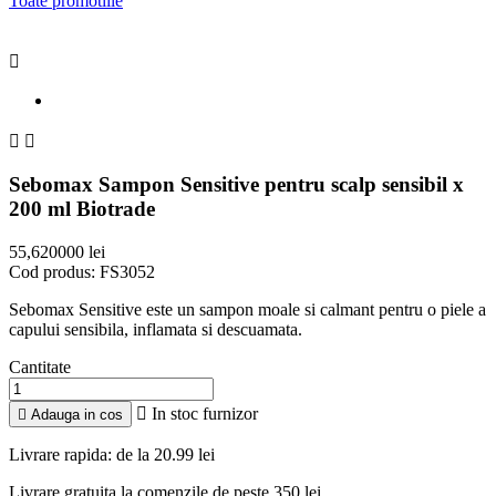
Toate promotiile



Sebomax Sampon Sensitive pentru scalp sensibil x
200 ml Biotrade
55,620000 lei
Cod produs:
FS3052
Sebomax Sensitive este un sampon moale si calmant pentru o piele a
capului sensibila, inflamata si descuamata.
Cantitate

In stoc furnizor

Adauga in cos
Livrare rapida: de la 20.99 lei
Livrare gratuita la comenzile de peste 350 lei