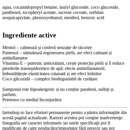
aqua, cocamidopropyl betaine, lauryl glucoside, coco glucoside,
panthenol, tocopheryl acetate, sucrose cocoate, sorbitan
sesquicaprylate, phenoxyethanol, menthol, benzoic acid
Ingrediente active
Mentol – calmează și conferă senzație de răcorire
Pantenol – stimulează regenerarea pielii, are efect calmant și
antiinflamator
Vitamina E – puternic antioxidant, crește protecția pielii și îi reduce
pierderile transepidermice de apă; efecte antiinflamatorii;
îmbunătățește elasticitatea cutanată și are efect hrănitor
Coco glicozidă – complex biodegradabil de curățare
Șamponul este hipoalergenic și nu conține parabeni, sulfați și
parfum.
Prietenos cu mediul înconjurător.
farmshop.ro face eforturi permanente pentru a păstra informaţiile din
acestă pagină actualizate. Rareori acestea pot conţine inadvertenţe:
fotografia are caracter informativ iar unele specificaţii pot fi
modificate de catre producător/importator fără preaviz sau pot