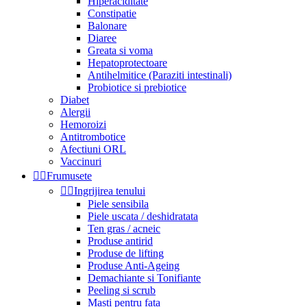
Hiperaciditate
Constipatie
Balonare
Diaree
Greata si voma
Hepatoprotectoare
Antihelmitice (Paraziti intestinali)
Probiotice si prebiotice
Diabet
Alergii
Hemoroizi
Antitrombotice
Afectiuni ORL
Vaccinuri


Frumusete


Ingrijirea tenului
Piele sensibila
Piele uscata / deshidratata
Ten gras / acneic
Produse antirid
Produse de lifting
Produse Anti-Ageing
Demachiante si Tonifiante
Peeling si scrub
Masti pentru fata