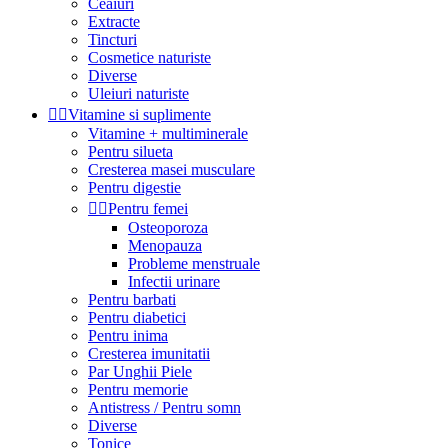
Ceaiuri
Extracte
Tincturi
Cosmetice naturiste
Diverse
Uleiuri naturiste


Vitamine si suplimente
Vitamine + multiminerale
Pentru silueta
Cresterea masei musculare
Pentru digestie


Pentru femei
Osteoporoza
Menopauza
Probleme menstruale
Infectii urinare
Pentru barbati
Pentru diabetici
Pentru inima
Cresterea imunitatii
Par Unghii Piele
Pentru memorie
Antistress / Pentru somn
Diverse
Tonice