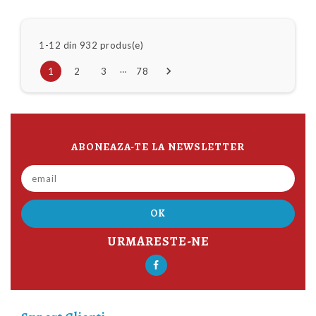
1-12 din 932 produs(e)
…

1
2
3
78
ABONEAZA-TE LA NEWSLETTER
URMARESTE-NE