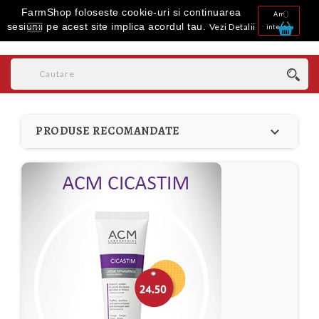
FarmShop foloseste cookie-uri si continuarea
0
Am

sesiunii pe acest site implica acordul tau.
Vezi Detalii
inteles
PRODUSE RECOMANDATE
