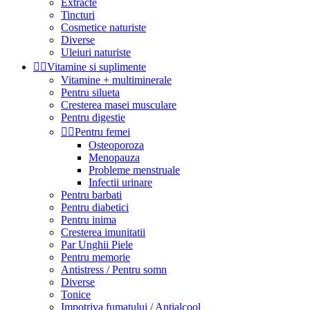
Extracte
Tincturi
Cosmetice naturiste
Diverse
Uleiuri naturiste


Vitamine si suplimente
Vitamine + multiminerale
Pentru silueta
Cresterea masei musculare
Pentru digestie


Pentru femei
Osteoporoza
Menopauza
Probleme menstruale
Infectii urinare
Pentru barbati
Pentru diabetici
Pentru inima
Cresterea imunitatii
Par Unghii Piele
Pentru memorie
Antistress / Pentru somn
Diverse
Tonice
Impotriva fumatului / Antialcool