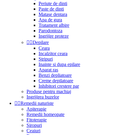
Periute de dinti
Paste de dinti
Matase dentara
Apa de gura
Tratament albire
Parodontoza
Ingrijire proteze


Depilare
Ceara
Incalzitor ceara
Stripuri
Inainte si dupa epilare
Aparat ras
Benzi depliatoare
Creme depilatoare
Inhibitori crestere par
Produse pentru machiaj
Ingrijirea buzelor


Remedii naturiste
Apiterapie
Remedii homeopate
Fitoterapie
Siropuri
Ceaiuri