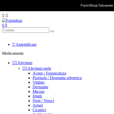
FarmShop foloseste c
Transport Gratuit la comenzile peste 350 lei | Telefon: 0734.323.050 de


0
0

Autentificare
Medicamente


Afectiuni


Afectiuni piele
Acnee / Furunculoza
Psoriazis / Dermatita seboreica
Vitiligo
Dermatite
Micoze
Iritatii
Negi / Veruci
Arsuri
Cicatrici