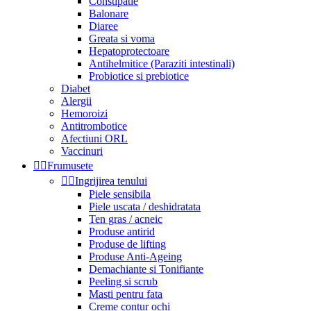
Constipatie
Balonare
Diaree
Greata si voma
Hepatoprotectoare
Antihelmitice (Paraziti intestinali)
Probiotice si prebiotice
Diabet
Alergii
Hemoroizi
Antitrombotice
Afectiuni ORL
Vaccinuri


Frumusete


Ingrijirea tenului
Piele sensibila
Piele uscata / deshidratata
Ten gras / acneic
Produse antirid
Produse de lifting
Produse Anti-Ageing
Demachiante si Tonifiante
Peeling si scrub
Masti pentru fata
Creme contur ochi