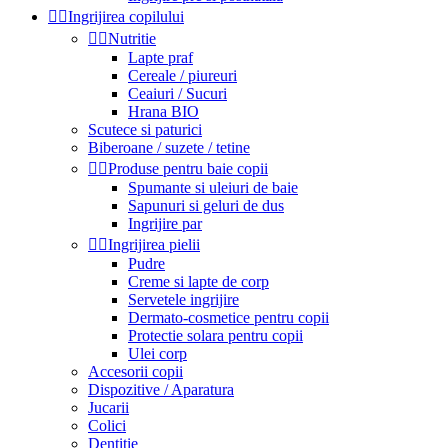


Ingrijirea copilului


Nutritie
Lapte praf
Cereale / piureuri
Ceaiuri / Sucuri
Hrana BIO
Scutece si paturici
Biberoane / suzete / tetine


Produse pentru baie copii
Spumante si uleiuri de baie
Sapunuri si geluri de dus
Ingrijire par


Ingrijirea pielii
Pudre
Creme si lapte de corp
Servetele ingrijire
Dermato-cosmetice pentru copii
Protectie solara pentru copii
Ulei corp
Accesorii copii
Dispozitive / Aparatura
Jucarii
Colici
Dentitie