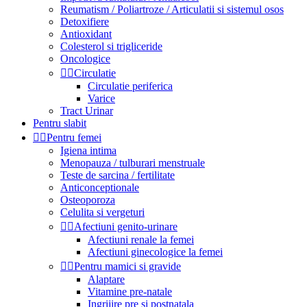
Reumatism / Poliartroze / Articulatii si sistemul osos
Detoxifiere
Antioxidant
Colesterol si trigliceride
Oncologice


Circulatie
Circulatie periferica
Varice
Tract Urinar
Pentru slabit


Pentru femei
Igiena intima
Menopauza / tulburari menstruale
Teste de sarcina / fertilitate
Anticonceptionale
Osteoporoza
Celulita si vergeturi


Afectiuni genito-urinare
Afectiuni renale la femei
Afectiuni ginecologice la femei


Pentru mamici si gravide
Alaptare
Vitamine pre-natale
Ingrijire pre si postnatala