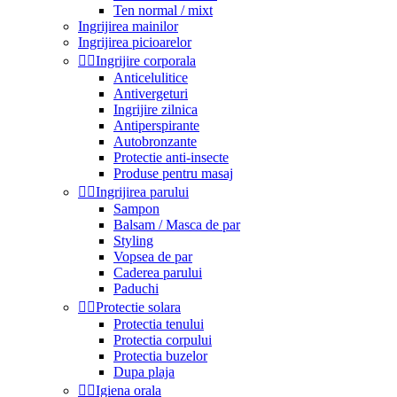
Ten normal / mixt
Ingrijirea mainilor
Ingrijirea picioarelor


Ingrijire corporala
Anticelulitice
Antivergeturi
Ingrijire zilnica
Antiperspirante
Autobronzante
Protectie anti-insecte
Produse pentru masaj


Ingrijirea parului
Sampon
Balsam / Masca de par
Styling
Vopsea de par
Caderea parului
Paduchi


Protectie solara
Protectia tenului
Protectia corpului
Protectia buzelor
Dupa plaja


Igiena orala