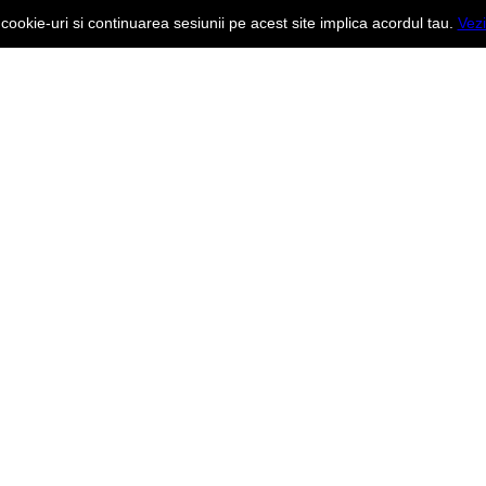
ookie-uri si continuarea sesiunii pe acest site implica acordul tau.
Vezi
 luni pana vineri intre 10 - 18