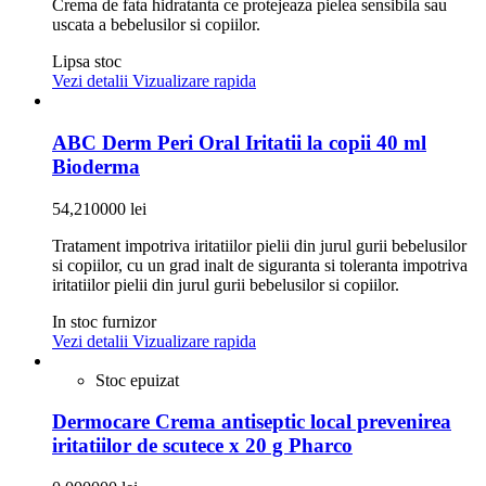
Crema de fata hidratanta ce protejeaza pielea sensibila sau
uscata a bebelusilor si copiilor.
Lipsa stoc
Vezi detalii
Vizualizare rapida
ABC Derm Peri Oral Iritatii la copii 40 ml
Bioderma
54,210000 lei
Tratament impotriva iritatiilor pielii din jurul gurii bebelusilor
si copiilor, cu un grad inalt de siguranta si toleranta impotriva
iritatiilor pielii din jurul gurii bebelusilor si copiilor.
In stoc furnizor
Vezi detalii
Vizualizare rapida
Stoc epuizat
Dermocare Crema antiseptic local prevenirea
iritatiilor de scutece x 20 g Pharco