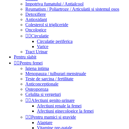
Impotriva fumatului / Antialcool
Reumatism / Poliartroze / Articulatii si sistemul osos
Detoxifiere
Antioxidant
Colesterol si trigliceride
Oncologice


Circulatie
Circulatie periferica
Varice
Tract Urinar
Pentru slabit


Pentru femei
Igiena intima
Menopauza / tulburari menstruale
Teste de sarcina / fertilitate
Anticonceptionale
Osteoporoza
Celulita si vergeturi


Afectiuni genito-urinare
Afectiuni renale la femei
Afectiuni ginecologice la femei


Pentru mamici si gravide
Alaptare
Vitamine pre-natale