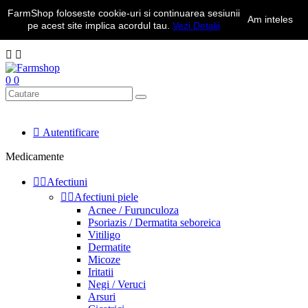
FarmShop foloseste cookie-uri si continuarea sesiunii
Transport Gratuit la comenzile peste 350 lei | Telefon: 0734.323.050
Am inteles
pe acest site implica acordul tau.
Vezi Detalii
de luni pana vineri intre 10 - 18


0
0

Autentificare
Medicamente


Afectiuni


Afectiuni piele
Acnee / Furunculoza
Psoriazis / Dermatita seboreica
Vitiligo
Dermatite
Micoze
Iritatii
Negi / Veruci
Arsuri