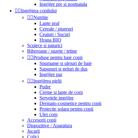
Ingrijire pre si postnatala


Ingrijirea copilului


Nutritie
Lapte praf
Cereale / piureuri
Ceaiuri / Sucuri
Hrana BIO
Scutece si paturici
Biberoane / suzete / tetine


Produse pentru baie copii
Spumante si uleiuri de baie
Sapunuri si geluri de dus
Ingrijire par


Ingrijirea pielii
Pudre
Creme si lapte de corp
Servetele ingrijire
Dermato-cosmetice pentru copii
Protectie solara pentru copii
Ulei corp
Accesorii copii
Dispozitive / Aparatura
Jucarii
Colici