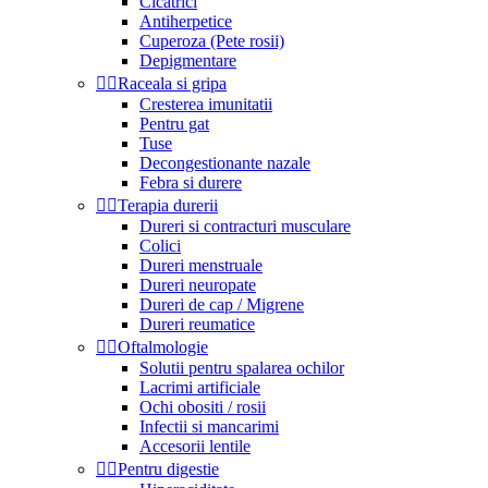
Cicatrici
Antiherpetice
Cuperoza (Pete rosii)
Depigmentare


Raceala si gripa
Cresterea imunitatii
Pentru gat
Tuse
Decongestionante nazale
Febra si durere


Terapia durerii
Dureri si contracturi musculare
Colici
Dureri menstruale
Dureri neuropate
Dureri de cap / Migrene
Dureri reumatice


Oftalmologie
Solutii pentru spalarea ochilor
Lacrimi artificiale
Ochi obositi / rosii
Infectii si mancarimi
Accesorii lentile


Pentru digestie