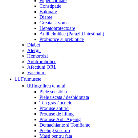
Hiperaciditate
Constipatie
Balonare
Diaree
Greata si voma
Hepatoprotectoare
Antihelmitice (Paraziti intestinali)
Probiotice si prebiotice
Diabet
Alergii
Hemoroizi
Antitrombotice
Afectiuni ORL
Vaccinuri


Frumusete


Ingrijirea tenului
Piele sensibila
Piele uscata / deshidratata
Ten gras / acneic
Produse antirid
Produse de lifting
Produse Anti-Ageing
Demachiante si Tonifiante
Peeling si scrub
Masti pentru fata