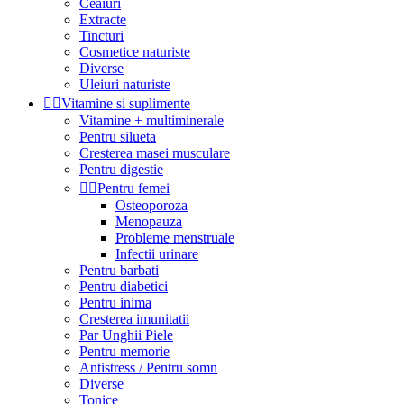
Ceaiuri
Extracte
Tincturi
Cosmetice naturiste
Diverse
Uleiuri naturiste


Vitamine si suplimente
Vitamine + multiminerale
Pentru silueta
Cresterea masei musculare
Pentru digestie


Pentru femei
Osteoporoza
Menopauza
Probleme menstruale
Infectii urinare
Pentru barbati
Pentru diabetici
Pentru inima
Cresterea imunitatii
Par Unghii Piele
Pentru memorie
Antistress / Pentru somn
Diverse
Tonice