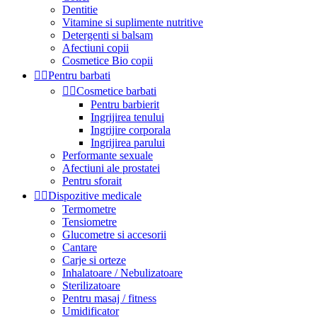
Dentitie
Vitamine si suplimente nutritive
Detergenti si balsam
Afectiuni copii
Cosmetice Bio copii


Pentru barbati


Cosmetice barbati
Pentru barbierit
Ingrijirea tenului
Ingrijire corporala
Ingrijirea parului
Performante sexuale
Afectiuni ale prostatei
Pentru sforait


Dispozitive medicale
Termometre
Tensiometre
Glucometre si accesorii
Cantare
Carje si orteze
Inhalatoare / Nebulizatoare
Sterilizatoare
Pentru masaj / fitness
Umidificator