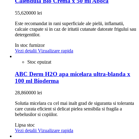
Calendula Bio Crema x 50 ml Aboca
55,620000 lei
Este recomandat in rani superficiale ale pielii, inflamatii,
calcaie crapate si in caz de iritatii cutanate datorate frigului sau
detergentilor.
In stoc furnizor
Vezi detalii
Vizualizare rapida
Stoc epuizat
ABC Derm H2O apa micelara ultra-blanda x
100 ml Bioderma
28,860000 lei
Solutia micelara cu cel mai inalt grad de siguranta si toleranta
care curata eficient si delicat pielea sensibila si fragila a
bebelusilor si copiilor.
Lipsa stoc
Vezi detalii
Vizualizare rapida