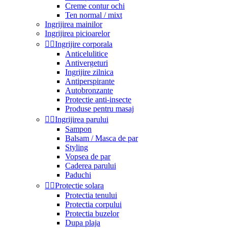
Creme contur ochi
Ten normal / mixt
Ingrijirea mainilor
Ingrijirea picioarelor


Ingrijire corporala
Anticelulitice
Antivergeturi
Ingrijire zilnica
Antiperspirante
Autobronzante
Protectie anti-insecte
Produse pentru masaj


Ingrijirea parului
Sampon
Balsam / Masca de par
Styling
Vopsea de par
Caderea parului
Paduchi


Protectie solara
Protectia tenului
Protectia corpului
Protectia buzelor
Dupa plaja