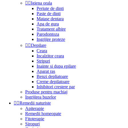


Igiena orala
Periute de dinti
Paste de dinti
Matase dentara
Apa de gura
Tratament albire
Parodontoza
Ingrijire proteze


Depilare
Ceara
Incalzitor ceara
Stripuri
Inainte si dupa epilare
Aparat ras
Benzi depliatoare
Creme depilatoare
Inhibitori crestere par
Produse pentru machiaj
Ingrijirea buzelor


Remedii naturiste
Apiterapie
Remedii homeopate
Fitoterapie
Siropuri