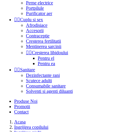
Perne electrice
Portpilule
Purificator aer


Cuplu si sex
Afrodisiace
Accesorii
Contraceptie
Cresterea fertilitatii
Mentinerea sarcinii


Cresterea libidoului
Pentru el
Pentru ea


Sanitare
Dezinfectante rani
Scutece adulti
Consumabile sanitare
Solventi si agenti diluanti
Produse Noi
Promotii
Contact
Acasa
Ingrijirea copilului