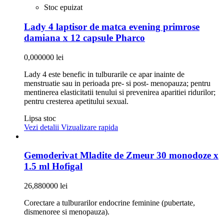
Stoc epuizat
Lady 4 laptisor de matca evening primrose
damiana x 12 capsule Pharco
0,000000 lei
Lady 4 este benefic in tulburarile ce apar inainte de
menstruatie sau in perioada pre- si post- menopauza; pentru
mentinerea elasticitatii tenului si prevenirea aparitiei ridurilor;
pentru cresterea apetitului sexual.
Lipsa stoc
Vezi detalii
Vizualizare rapida
Gemoderivat Mladite de Zmeur 30 monodoze x
1.5 ml Hofigal
26,880000 lei
Corectare a tulburarilor endocrine feminine (pubertate,
dismenoree si menopauza).