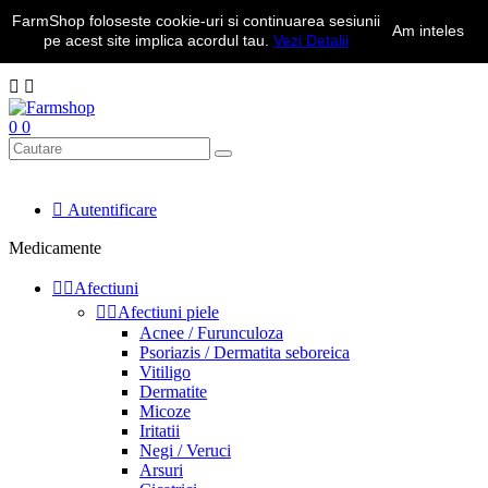
FarmShop foloseste cookie-uri si continuarea sesiunii
Transport Gratuit la comenzile peste 350 lei | Telefon: 0734.323.050
Am inteles
pe acest site implica acordul tau.
Vezi Detalii
de luni pana vineri intre 10 - 18


0
0

Autentificare
Medicamente


Afectiuni


Afectiuni piele
Acnee / Furunculoza
Psoriazis / Dermatita seboreica
Vitiligo
Dermatite
Micoze
Iritatii
Negi / Veruci
Arsuri