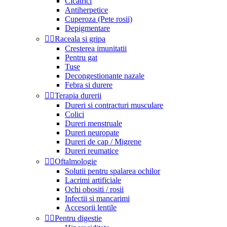
Cicatrici
Antiherpetice
Cuperoza (Pete rosii)
Depigmentare


Raceala si gripa
Cresterea imunitatii
Pentru gat
Tuse
Decongestionante nazale
Febra si durere


Terapia durerii
Dureri si contracturi musculare
Colici
Dureri menstruale
Dureri neuropate
Dureri de cap / Migrene
Dureri reumatice


Oftalmologie
Solutii pentru spalarea ochilor
Lacrimi artificiale
Ochi obositi / rosii
Infectii si mancarimi
Accesorii lentile


Pentru digestie