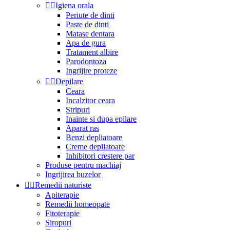


Igiena orala
Periute de dinti
Paste de dinti
Matase dentara
Apa de gura
Tratament albire
Parodontoza
Ingrijire proteze


Depilare
Ceara
Incalzitor ceara
Stripuri
Inainte si dupa epilare
Aparat ras
Benzi depliatoare
Creme depilatoare
Inhibitori crestere par
Produse pentru machiaj
Ingrijirea buzelor


Remedii naturiste
Apiterapie
Remedii homeopate
Fitoterapie
Siropuri