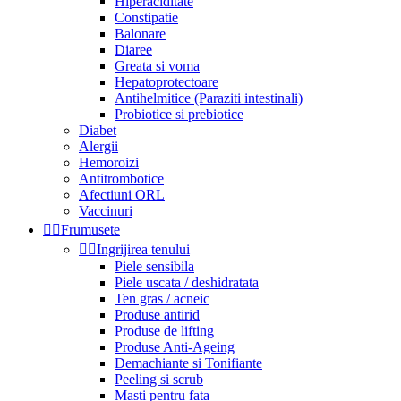
Hiperaciditate
Constipatie
Balonare
Diaree
Greata si voma
Hepatoprotectoare
Antihelmitice (Paraziti intestinali)
Probiotice si prebiotice
Diabet
Alergii
Hemoroizi
Antitrombotice
Afectiuni ORL
Vaccinuri


Frumusete


Ingrijirea tenului
Piele sensibila
Piele uscata / deshidratata
Ten gras / acneic
Produse antirid
Produse de lifting
Produse Anti-Ageing
Demachiante si Tonifiante
Peeling si scrub
Masti pentru fata