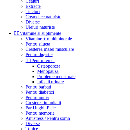
Ceaiuri
Extracte
Tincturi
Cosmetice naturiste
Diverse
Uleiuri naturiste


Vitamine si suplimente
Vitamine + multiminerale
Pentru silueta
Cresterea masei musculare
Pentru digestie


Pentru femei
Osteoporoza
Menopauza
Probleme menstruale
Infectii urinare
Pentru barbati
Pentru diabetici
Pentru inima
Cresterea imunitatii
Par Unghii Piele
Pentru memorie
Antistress / Pentru somn
Diverse
Tonice