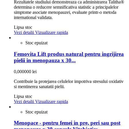
Rezultatele studiului demonstreaza ca administrarea Talitha®
determina o reducere semnificativa statistic a principalelor
simptome asociate menopauzei, evaluate printr-o metoda
international validata.
Lipsa stoc
Vezi detalii
Vizualizare rapida
Stoc epuizat
Femovita Lift produs natural pentru ingrijirea
pielii in menopauza x 30...
0,000000 lei
Contribuie la protejarea celulelor impotriva stresului oxidativ
si mentinerea sanatatii pielii.
Lipsa stoc
Vezi detalii
Vizualizare rapida
Stoc epuizat
Menopace - pentru femei in pre, peri sau post