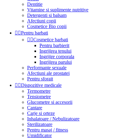
Dentitie
Vitamine si suplimente nutritive
Detergenti si balsam
Afectiuni copii
Cosmetice Bio copii


Pentru barbati


Cosmetice barbati
Pentru barbierit
Ingrijirea tenului
Ingrijire corporala
Ingrijirea parului
Performante sexuale
Afectiuni ale prostatei
Pentru sforait


Dispozitive medicale
Termometre
Tensiometre
Glucometre si accesorii
Cantare
Carje si orteze
Inhalatoare / Nebulizatoare
Sterilizatoare
Pentru masaj / fitness
Umidificator