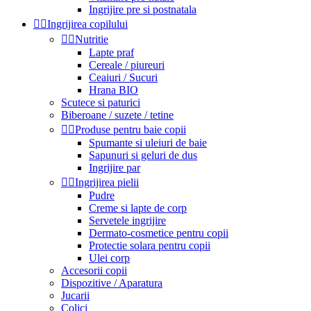
Ingrijire pre si postnatala


Ingrijirea copilului


Nutritie
Lapte praf
Cereale / piureuri
Ceaiuri / Sucuri
Hrana BIO
Scutece si paturici
Biberoane / suzete / tetine


Produse pentru baie copii
Spumante si uleiuri de baie
Sapunuri si geluri de dus
Ingrijire par


Ingrijirea pielii
Pudre
Creme si lapte de corp
Servetele ingrijire
Dermato-cosmetice pentru copii
Protectie solara pentru copii
Ulei corp
Accesorii copii
Dispozitive / Aparatura
Jucarii
Colici