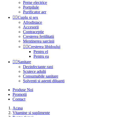
Perne electrice
Portpilule
Purificator aer


Cuplu si sex
Afrodisiace
Accesorii
Contraceptie
Cresterea fertilitatii
Mentinerea sarcinii


Cresterea libidoului
Pentru el
Pentru ea


Sanitare
Dezinfectante rani
Scutece adulti
Consumabile sanitare
Solventi si agenti diluanti
Produse Noi
Promotii
Contact
Acasa
Vitamine si suplimente