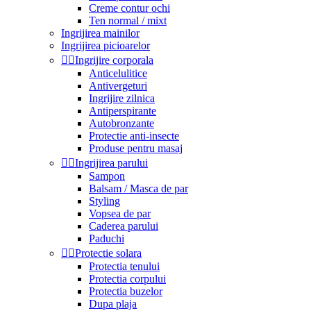
Creme contur ochi
Ten normal / mixt
Ingrijirea mainilor
Ingrijirea picioarelor


Ingrijire corporala
Anticelulitice
Antivergeturi
Ingrijire zilnica
Antiperspirante
Autobronzante
Protectie anti-insecte
Produse pentru masaj


Ingrijirea parului
Sampon
Balsam / Masca de par
Styling
Vopsea de par
Caderea parului
Paduchi


Protectie solara
Protectia tenului
Protectia corpului
Protectia buzelor
Dupa plaja