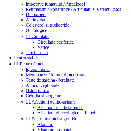
Impotriva fumatului / Antialcool
Reumatism / Poliartroze / Articulatii si sistemul osos
Detoxifiere
Antioxidant
Colesterol si trigliceride
Oncologice


Circulatie
Circulatie periferica
Varice
Tract Urinar
Pentru slabit


Pentru femei
Igiena intima
Menopauza / tulburari menstruale
Teste de sarcina / fertilitate
Anticonceptionale
Osteoporoza
Celulita si vergeturi


Afectiuni genito-urinare
Afectiuni renale la femei
Afectiuni ginecologice la femei


Pentru mamici si gravide
Alaptare
Vitamine pre-natale