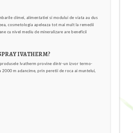
mbarile climei, alimentatiei si modului de viata au dus
aceea, cosmetologia apeleaza tot mai mult la remedii
ane cu nivel mediu de mineralizare are beneficii
 SPRAY IVATHERM?
 produsele Ivatherm provine dintr-un izvor termo-
 la 2000 m adancime, prin peretii de roca ai muntelui,