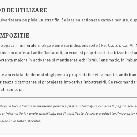
D DE UTILIZARE
ulverizeaza pe piele un strat fin. Se lasa sa actioneze cateva minute, d
MPOZITIE
 bogata in minerale si oligoelemente indispensabile ( Fe, Cu, Zn, Ca, Al,
rnice proprietati antiinflamatorii, precum si proprietati cicatrizante si 
rtanta majora in activarea si mentinerea echilibrului enzimatic, in imbun
te apreciata de dermatologi pentru proprietatile ei calmante, antiiritant
rizeaza cicatrizarea si protejeaza impotriva imbatranirii. Se recomanda fo
ati sau copii.
hop.ro face eforturi permanente pentru a păstra informaţiile din acestă pagină actual
ter informativ iar unele specificaţii pot fi modificate de catre producător/importator 
valabile în limita stocului.