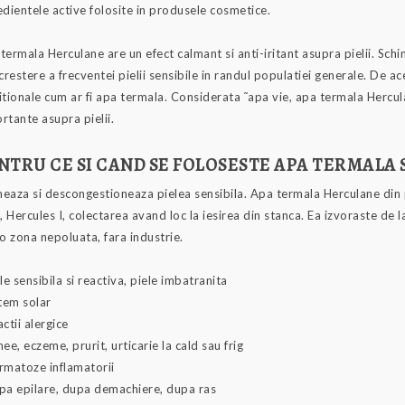
edientele active folosite in produsele cosmetice.
termala Herculane are un efect calmant si anti-iritant asupra pielii. Schi
 crestere a frecventei pielii sensibile in randul populatiei generale. De 
itionale cum ar fi apa termala. Considerata ˜apa vie, apa termala Hercul
rtante asupra pielii.
NTRU CE SI CAND SE FOLOSESTE APA TERMALA
eaza si descongestioneaza pielea sensibila. Apa termala Herculane din
n, Hercules I, colectarea avand loc la iesirea din stanca. Ea izvoraste de
-o zona nepoluata, fara industrie.
ele sensibila si reactiva, piele imbatranita
item solar
actii alergice
nee, eczeme, prurit, urticarie la cald sau frig
rmatoze inflamatorii
pa epilare, dupa demachiere, dupa ras