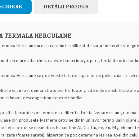
SCRIERE
DETALII PRODUS
A TERMALA HERCULANE
termala Herculane are un continut echilibrat de saruri minerale si oligoe
nd de la mare adancime, ea este bacteriologic pura, ferita de orice polu
termala Herculane se potriveste tuturor tipurilor de piele, chiar si celei 
ficiile ei au fost demonstrate pentru toate gradele de sensibilitate ale pie
tul calmant, descongestionant este imediat.
ozitia fiecarui izvor termal este diferita. Exista izvoare cu un grad ma
ulane din produsele Ivatherm provine dintr-un izvor termo-salin si are 
izarii ei in produse cosmetice. Ea contine Al, Ca, Cu, Fe, Zn, Mg, elemente
ralizate (foarte sarate), hipertonice pot determina iesirea apei din celu