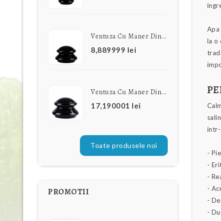
ingr
Apa 
Ventuza Cu Maner Din...
la o
8,889999 lei
trad
impo
PE
Ventuza Cu Maner Din...
17,190001 lei
Calm
sali
intr
Toate produsele noi
- Pi
- Er
- Re
- Ac
PROMOTII
- De
- Du