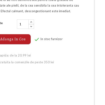
tate ale pielii, de la cea sensibila la cea intoleranta sau
. Efectul calmant, descongestionant este imediat.
te

Adauga In Cos
In stoc furnizor
rapida: de la 20.99 lei
gratuita la comenzile de peste 350 lei