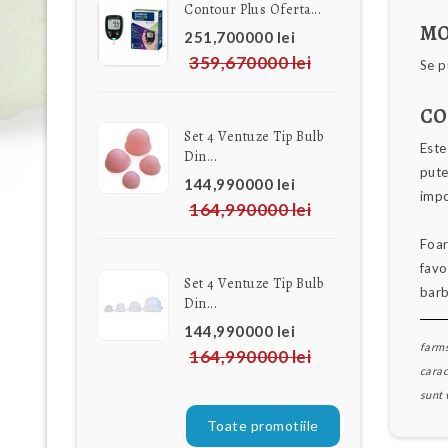
Contour Plus Oferta...
MO
251,700000 lei
359,670000 lei
Se p
CO
Set 4 Ventuze Tip Bulb
Este
Din...
pute
144,990000 lei
impo
164,990000 lei
Foar
favo
Set 4 Ventuze Tip Bulb
barb
Din...
144,990000 lei
farms
164,990000 lei
carac
sunt 
Toate promotiile