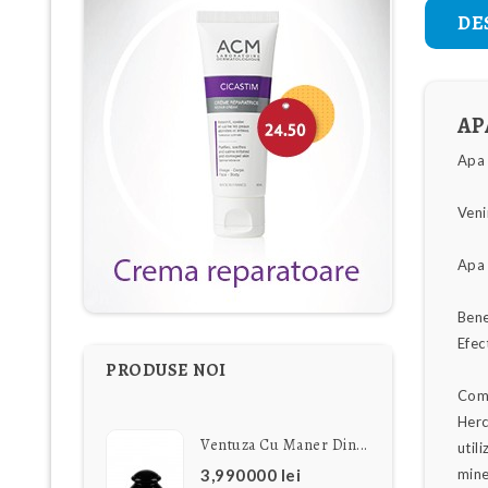
DE
AP
Apa 
Veni
Apa 
Bene
Efec
PRODUSE NOI
Comp
Herc
Ventuza Cu Maner Din...
util
mine
3,990000 lei