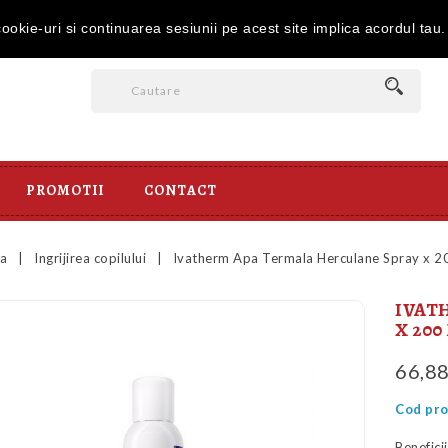
it la comenzile peste 350 lei | Telefon: 0734.323.050 de luni pana vine
okie-uri si continuarea sesiunii pe acest site implica acordul tau
PROMOTII
CONTACT
a
Ingrijirea copilului
Ivatherm Apa Termala Herculane Spray x 2
IVAT
X 200
66,8
Cod pro
Benefici