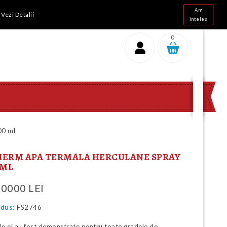
ri intre 10 - 18
Am
.
Vezi Detalii
inteles
0
00 ml
HERM APA TERMALA HERCULANE SPRAY
 ML
80000 LEI
dus:
FS2746
ile ei au fost demonstrate pentru toate gradele de