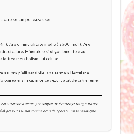
upa care se tamponeaza usor.
 Mg ). Are o mineralitate medie ( 2500 mg/l ). Are
antiradicalare. Mineralele si oligoelementele au
atatirea metabolismului celular.
e asupra pielii sensibile, apa termala Herculane
losirea ei zilnica, in orice sezon, atat de catre femei,
izate. Rareori acestea pot conţine inadvertenţe: fotografia are
fără preaviz sau pot conţine erori de operare. Toate promoţiile