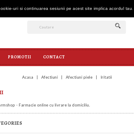
it la comenzile peste 350 lei | Telefon: 0734.323.050 de luni pana vine
okie-uri si continuarea sesiunii pe acest site implica acordul tau
PROMOTII
CONTACT
Acasa
Afectiuni
Afectiuni piele
Iritatii
II
 Farmshop - Farmacie online cu livrare la domiciliu.
TEGORIES