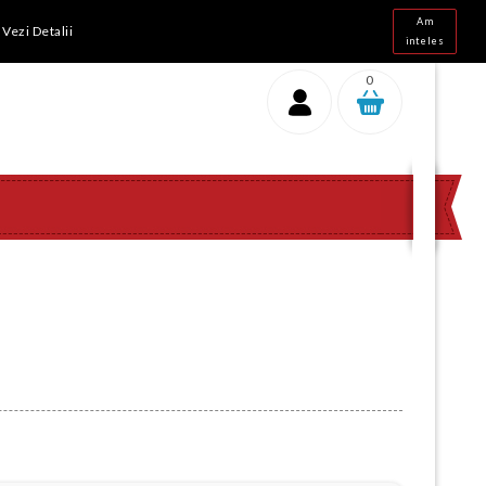
ri intre 10 - 18
Am
.
Vezi Detalii
inteles
0