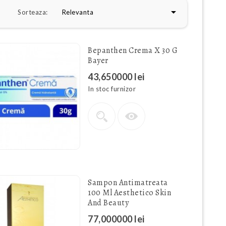

Sorteaza:
Relevanta
Bepanthen Crema X 30 G
Bayer
43,650000 lei
In stoc furnizor
Sampon Antimatreata
100 Ml Aesthetico Skin
And Beauty
77,000000 lei