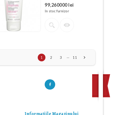
99,260000 lei
In stoc furnizor
…

1
2
3
11
URMARESTE-NE
Informatiile Magazinului