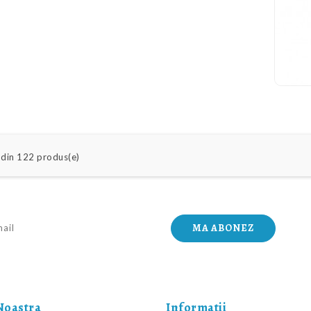
 din 122 produs(e)
Noastra
Informatii