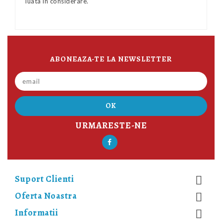
luata in considerare.
ABONEAZA-TE LA NEWSLETTER
URMARESTE-NE
Suport Clienti

Oferta Noastra

Informatii
