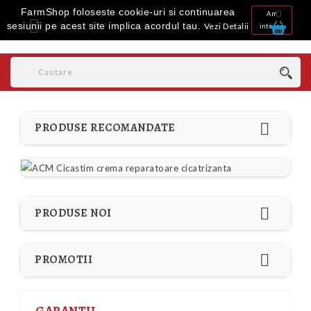
FarmShop foloseste cookie-uri si continuarea
0
Am

sesiunii pe acest site implica acordul tau.
Vezi Detalii
inteles

PRODUSE RECOMANDATE

PRODUSE NOI

PROMOTII
GARANTII