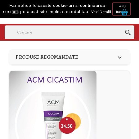
FarmShop foloseste cookie-uri si continuarea
0
Am

sesiunii pe acest site implica acordul tau.
Vezi Detalii
inteles
PRODUSE RECOMANDATE
