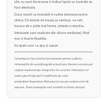
zile, nu sunt dureroase si indica faptul ca toxinele au
fost eliminate.
Daca reusiti sa includeti in rutina dumneavoastra
zilnica 10 minute de masaj cu ventuza, va veti
bucura de o piele mai ferma, neteda si elastica.
Ventuzele sunt realizate din silicon medicinal, fiind
moi si foarte flexibile.
Se spala usor cu apa si sapun.
farmshop.ro face eforturi permanente pentru a păstra
informaţiile din acestă pagină actualizate. Rareori acestea pot
conţine inadvertenţe: fotografia are caracter informativ iar
unele specificaţii pot fi modificate de catre
producător/importator fără preaviz sau pot conţine erori de
operare. Toate promoţiile sunt valabile în limita stocului.