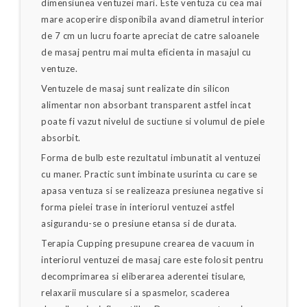
dimensiunea ventuzei mari. Este ventuza cu cea mai
mare acoperire disponibila avand diametrul interior
de 7 cm un lucru foarte apreciat de catre saloanele
de masaj pentru mai multa eficienta in masajul cu
ventuze.
Ventuzele de masaj sunt realizate din silicon
alimentar non absorbant transparent astfel incat
poate fi vazut nivelul de suctiune si volumul de piele
absorbit.
Forma de bulb este rezultatul imbunatit al ventuzei
cu maner. Practic sunt imbinate usurinta cu care se
apasa ventuza si se realizeaza presiunea negative si
forma pielei trase in interiorul ventuzei astfel
asigurandu-se o presiune etansa si de durata.
Terapia Cupping presupune crearea de vacuum in
interiorul ventuzei de masaj care este folosit pentru
decomprimarea si eliberarea aderentei tisulare,
relaxarii musculare si a spasmelor, scaderea