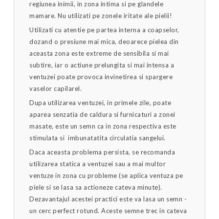
regiunea inimii, in zona intima si pe glandele
mamare. Nu utilizati pe zonele iritate ale pielii!
Utilizati cu atentie pe partea interna a coapselor,
dozand o presiune mai mica, deoarece pielea din
aceasta zona este extreme de sensibila si mai
subtire, iar o actiune prelungita si mai intensa a
ventuzei poate provoca invinetirea si spargere
vaselor capilarel.
Dupa utilizarea ventuzei, in primele zile, poate
aparea senzatia de caldura si furnicaturi a zonei
masate, este un semn ca in zona respectiva este
stimulata si imbunatatita circulatia sangelui.
Daca aceasta problema persista, se recomanda
utilizarea statica a ventuzei sau a mai multor
ventuze in zona cu probleme (se aplica ventuza pe
piele si se lasa sa actioneze cateva minute).
Dezavantajul acestei practici este va lasa un semn -
un cerc perfect rotund. Aceste semne trec in cateva