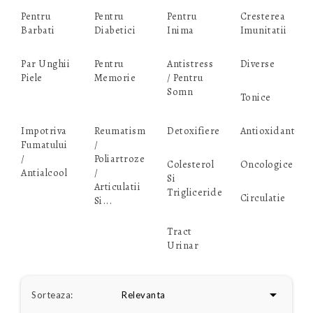
Pentru
Pentru
Pentru
Cresterea
Barbati
Diabetici
Inima
Imunitatii
Par Unghii
Pentru
Antistress
Diverse
Piele
Memorie
/ Pentru
Somn
Tonice
Impotriva
Reumatism
Detoxifiere
Antioxidant
Fumatului
/
/
Poliartroze
Colesterol
Oncologice
Antialcool
/
Si
Articulatii
Trigliceride
Circulatie
Si...
Tract
Urinar

Sorteaza:
Relevanta