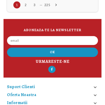
…

1
2
3
225
ABONEAZA-TE LA NEWSLETTER
URMARESTE-NE
Suport Clienti

Oferta Noastra

Informatii
