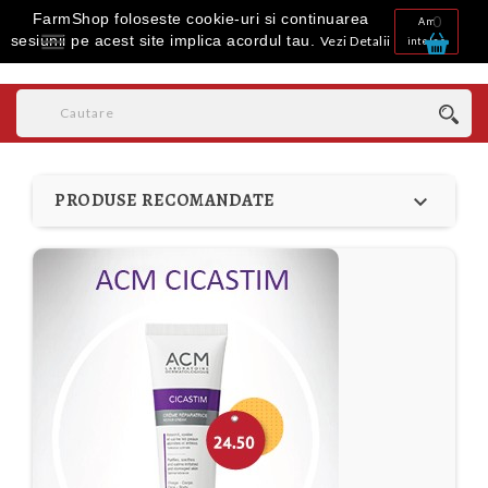
FarmShop foloseste cookie-uri si continuarea
0
Am

sesiunii pe acest site implica acordul tau.
Vezi Detalii
inteles
PRODUSE RECOMANDATE
