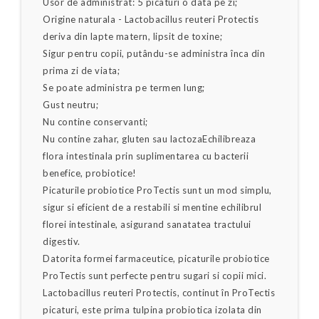
Usor de administrat: 5 picaturi o data pe zi;
Origine naturala - Lactobacillus reuteri Protectis
deriva din lapte matern, lipsit de toxine;
Sigur pentru copii, putându-se administra înca din
prima zi de viata;
Se poate administra pe termen lung;
Gust neutru;
Nu contine conservanti;
Nu contine zahar, gluten sau lactozaEchilibreaza
flora intestinala prin suplimentarea cu bacterii
benefice, probiotice!
Picaturile probiotice ProTectis sunt un mod simplu,
sigur si eficient de a restabili si mentine echilibrul
florei intestinale, asigurand sanatatea tractului
digestiv.
Datorita formei farmaceutice, picaturile probiotice
ProTectis sunt perfecte pentru sugari si copii mici.
Lactobacillus reuteri Protectis, continut în ProTectis
picaturi, este prima tulpina probiotica izolata din