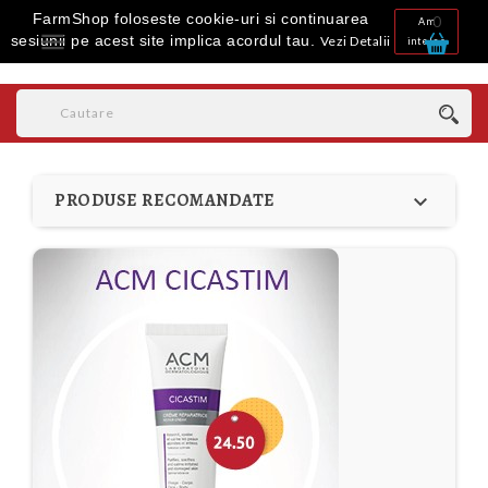
FarmShop foloseste cookie-uri si continuarea
0
Am

sesiunii pe acest site implica acordul tau.
Vezi Detalii
inteles
PRODUSE RECOMANDATE
