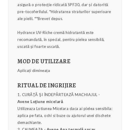
asigură o protecție ridicată SPF30, dar și datorită
pre-tocoferilului. *Hidratarea straturilor superioare
ale pielii. **Brevet depus.
Hydrance UV-Riche cremă hidratantă este
recomandată, în special, pentru pielea sensibilă,
uscată și foarte uscată.
MOD DE UTILIZARE
Aplicați dimineața
RITUAL DE INGRIJIRE
1. CURĂŢĂ ŞI ÎNDEPĂRTEAZĂ MACHIAJUL -
Avene Loţiune micelară
Utilizeaza Lotiunea Micelara daca ai pielea sensibila:
aplica pe fata, ochi si buze cu ajutorul unei dischete
demachiante.
2. CALMEAZA -
Avene Apa termală spray