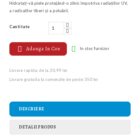
Hidratați-vă piele protejând-o zilnic împotriva radiațiilor UV,
a radicalilor liberi și a poluării.
Cantitate


Adauga In Cos
In stoc furnizor
Livrare rapida: de la 20.99 lei
Livrare gratuita la comenzile de peste 350 lei
DESCRIERE
DETALII PRODUS