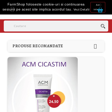
FarmShop foloseste cookie-uri si continuarea
0
Am

sesiunii pe acest site implica acordul tau.
Vezi Detalii
inteles

PRODUSE RECOMANDATE