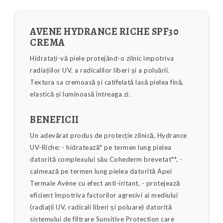
AVENE HYDRANCE RICHE SPF30
CREMA
Hidratați-vă piele protejând-o zilnic împotriva
radiațiilor UV, a radicalilor liberi și a poluării.
Textura sa cremoasă și catifelată lasă pielea fină,
elastică și luminoasă întreaga zi.
BENEFICII
Un adevărat produs de protecție zilnică, Hydrance
UV-Riche: - hidratează* pe termen lung pielea
datorită complexului său Cohederm brevetat**, -
calmează pe termen lung pielea datorită Apei
Termale Avène cu efect anti-iritant, - protejează
eficient împotriva factorilor agresivi ai mediului
(radiații UV, radicali liberi și poluare) datorită
sistemului de filtrare Sunsitive Protection care