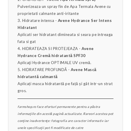
Pulverizeaza un spray fin de Apa Termala Avene cu
proprietati calmante anti-iritante
3. Hidratare intensa -
Avene Hydrance Ser Intens
Hidratant
Aplicati ser hidratant dimineata si seara pe intreaga
fata si gat
4. HIDRATEAZA SI PROTEJEAZA -
Avene
Hydrance Cremă hidratantă SPF30
Aplicaţi Hydrance OPTIMALE UV cremă.
5. HIDRATARE PROFUNDĂ -
Avene Mască
hidratantă calmantă
Aplicați masca hidratantă pe față și gât intr-un strat
gros.
farmshop.ro face eforturi permanente pentru a păstra
informaţiile din acestă pagină actualizate. Rareori acestea pot
conţine inadvertenţe: fotografia are caracter informativ iar
unele specificaţii pot fi modificate de catre