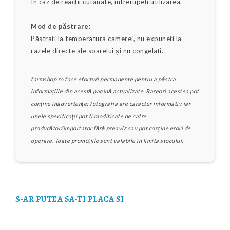
În caz de reacții cutanate, întrerupeți utilizarea.
Mod de păstrare:
Păstrați la temperatura camerei, nu expuneți la
razele directe ale soarelui și nu congelați.
farmshop.ro face eforturi permanente pentru a păstra
informaţiile din acestă pagină actualizate. Rareori acestea pot
conţine inadvertenţe: fotografia are caracter informativ iar
unele specificaţii pot fi modificate de catre
producător/importator fără preaviz sau pot conţine erori de
operare. Toate promoţiile sunt valabile în limita stocului.
S-AR PUTEA SA-TI PLACA SI