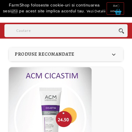
FarmShop foloseste cookie-uri si continuarea
0
Am

sesiunii pe acest site implica acordul tau.
Vezi Detalii
inteles
PRODUSE RECOMANDATE
