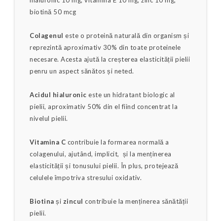
hialuronic 10 mg, vitamina E 10 mg, zinc 10 mg,
biotină 50 mcg
Colagenul
este o proteină naturală din organism și
reprezintă aproximativ 30% din toate proteinele
necesare. Acesta ajută la creșterea elasticității pielii
penru un aspect sănătos și neted.
Acidul hialuronic
este un hidratant biologic al
pielii, aproximativ 50% din el fiind concentrat la
nivelul pielii.
Vitamina C
contribuie la formarea normală a
colagenului, ajutând, implicit, și la menținerea
elasticității și tonusului pielii. În plus, protejează
celulele împotriva stresului oxidativ.
Biotina
și
zincul
contribuie la menținerea sănătății
pielii.