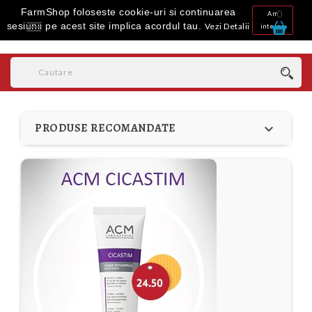
FarmShop foloseste cookie-uri si continuarea
0
Am

sesiunii pe acest site implica acordul tau.
Vezi Detalii
inteles
PRODUSE RECOMANDATE
