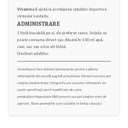
Vitamina E
ajută la protejarea celulelor împotriva
stresului oxidativ.
ADMINISTRARE
1 fiolă buvabilă pe zi, de preferat seara. Soluția se
poate consuma direct sau diluată în 100 ml apă,
ceai, suc sau orice alt lichid.
Destinat adulților.
farmshop.ro face eforturi permanente pentru a păstra
informaţiile din acestă pagină actualizate. Rareori acestea pot
conţine inadvertenţe: fotografia are caracter informativ iar
unele specificaţii pot fi modificate de catre
producător/importator fără preaviz sau pot conţine erori de
operare. Toate promoţiile sunt valabile în limita stocului.