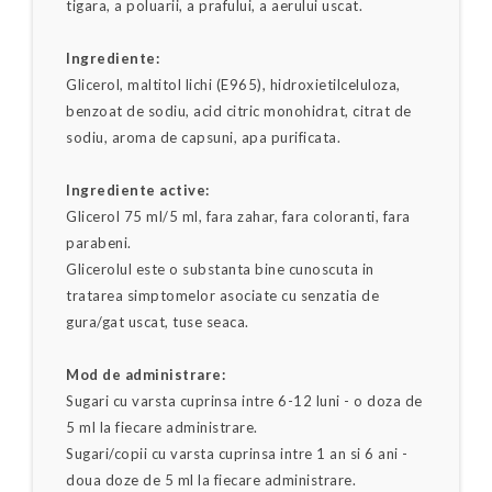
tigara, a poluarii, a prafului, a aerului uscat.
Ingrediente:
Glicerol, maltitol lichi (E965), hidroxietilceluloza,
benzoat de sodiu, acid citric monohidrat, citrat de
sodiu, aroma de capsuni, apa purificata.
Ingrediente active:
Glicerol 75 ml/5 ml, fara zahar, fara coloranti, fara
parabeni.
Glicerolul este o substanta bine cunoscuta in
tratarea simptomelor asociate cu senzatia de
gura/gat uscat, tuse seaca.
Mod de administrare:
Sugari cu varsta cuprinsa intre 6-12 luni - o doza de
5 ml la fiecare administrare.
Sugari/copii cu varsta cuprinsa intre 1 an si 6 ani -
doua doze de 5 ml la fiecare administrare.