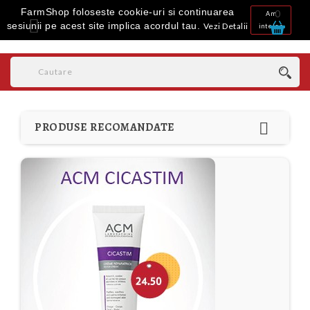
FarmShop foloseste cookie-uri si continuarea
0
Am

sesiunii pe acest site implica acordul tau.
Vezi Detalii
inteles

PRODUSE RECOMANDATE