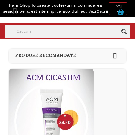
FarmShop foloseste cookie-uri si continuarea
0
Am

sesiunii pe acest site implica acordul tau.
Vezi Detalii
inteles

PRODUSE RECOMANDATE